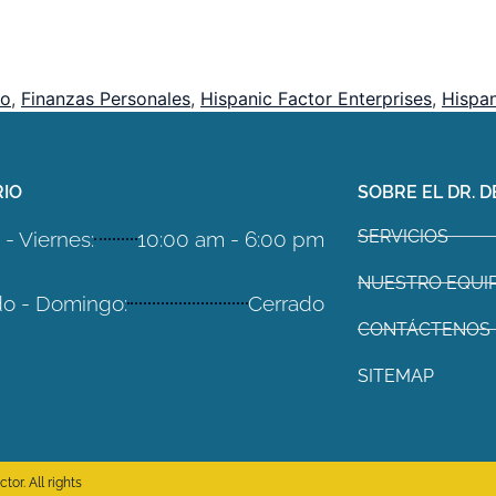
to
,
Finanzas Personales
,
Hispanic Factor Enterprises
,
Hispa
IO
SOBRE EL DR. D
SERVICIOS
- Viernes:
10:00 am - 6:00 pm
NUESTRO EQUI
o - Domingo:
Cerrado
CONTÁCTENOS
SITEMAP
or. All rights