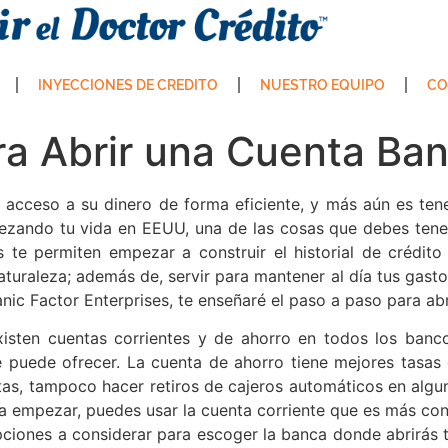
INYECCIONES DE CREDITO
NUESTRO EQUIPO
CO
ra Abrir una Cuenta Ba
acceso a su dinero de forma eficiente, y más aún es tene
empezando tu vida en EEUU, una de las cosas que debes te
 te permiten empezar a construir el historial de crédito 
uraleza; además de, servir para mantener al día tus gasto
anic Factor Enterprises, te enseñaré el paso a paso para abr
isten cuentas corrientes y de ahorro en todos los banc
 puede ofrecer. La cuenta de ahorro tiene mejores tasas 
ntas, tampoco hacer retiros de cajeros automáticos en algun
ra empezar, puedes usar la cuenta corriente que es más c
iones a considerar para escoger la banca donde abrirás t