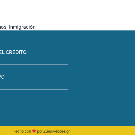
nos
,
Inmigración
EL CREDITO
PO
Hecho con
por ZuesWebdesign