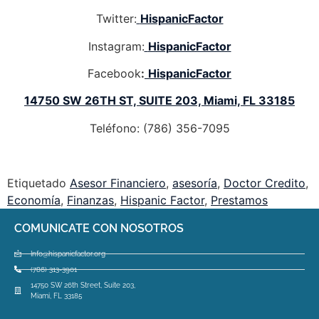
Twitter:
HispanicFactor
Instagram:
HispanicFactor
Facebook
:
HispanicFactor
14750 SW 26TH ST, SUITE 203, Miami, FL 33185
Teléfono: (786) 356-7095
Etiquetado
Asesor Financiero
,
asesoría
,
Doctor Credito
,
Economía
,
Finanzas
,
Hispanic Factor
,
Prestamos
COMUNICATE CON NOSOTROS
Info@hispanicfactor.org
(786) 313-3901
14750 SW 26th Street, Suite 203,
Miami, FL 33185