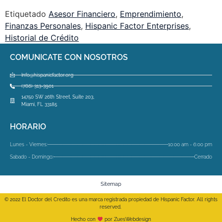
Etiquetado
Asesor Financiero
,
Emprendimiento
,
Finanzas Personales
,
Hispanic Factor Enterprises
,
Historial de Crédito
COMUNICATE CON NOSOTROS
Info@hispanicfactor.org
(786) 313-3901
14750 SW 26th Street, Suite 203,
Miami, FL 33185
HORARIO
Lunes - Viernes:
10:00 am - 6:00 pm
Sabado - Domingo:
Cerrado
Sitemap
© 2022 El Doctor del Credito es una marca registrada propiedad de Hispanic Factor. All rights
reserved.
Hecho con
por ZuesWebdesign