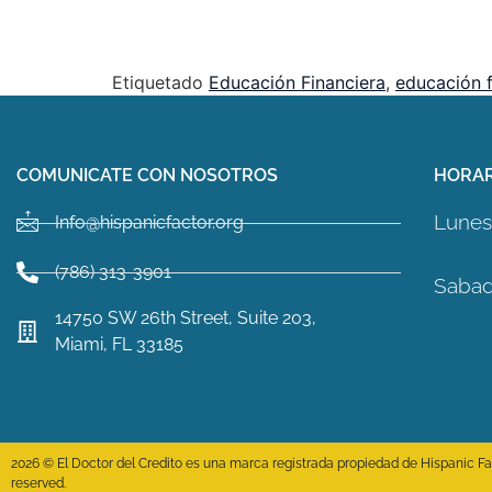
Etiquetado
Educación Financiera
,
educación f
COMUNICATE CON NOSOTROS
HORAR
Lunes 
Info@hispanicfactor.org
(786) 313-3901
Sabad
14750 SW 26th Street, Suite 203,
Miami, FL 33185
2026 © El Doctor del Credito es una marca registrada propiedad de Hispanic Fact
reserved.