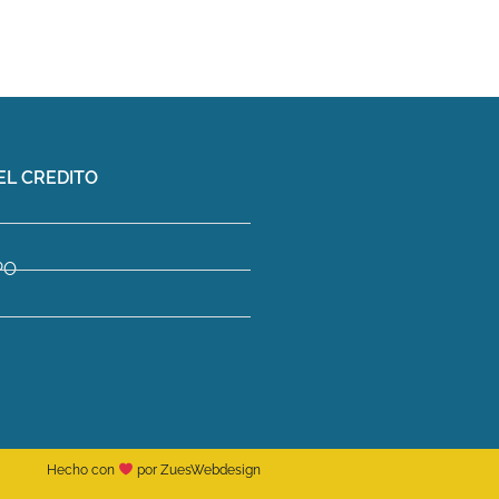
EL CREDITO
PO
Hecho con
por ZuesWebdesign