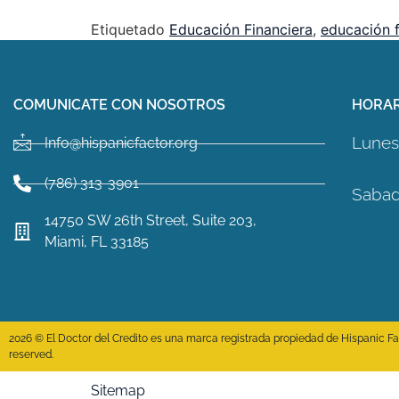
Etiquetado
Educación Financiera
,
educación f
COMUNICATE CON NOSOTROS
HORAR
Lunes 
Info@hispanicfactor.org
(786) 313-3901
Sabad
14750 SW 26th Street, Suite 203,
Miami, FL 33185
2026 © El Doctor del Credito es una marca registrada propiedad de Hispanic Fact
reserved.
Sitemap