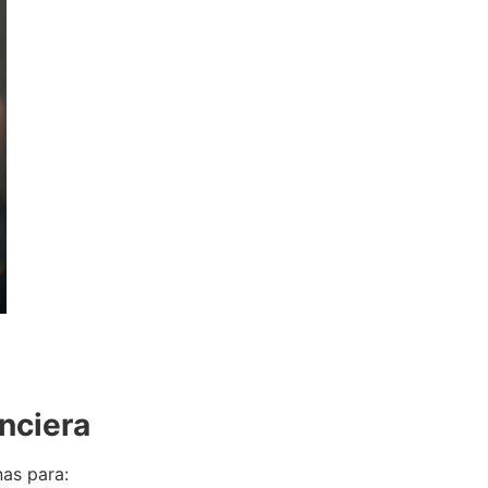
anciera
onas para: