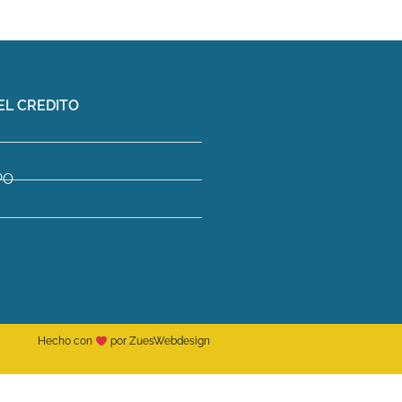
EL CREDITO
PO
Hecho con
por ZuesWebdesign