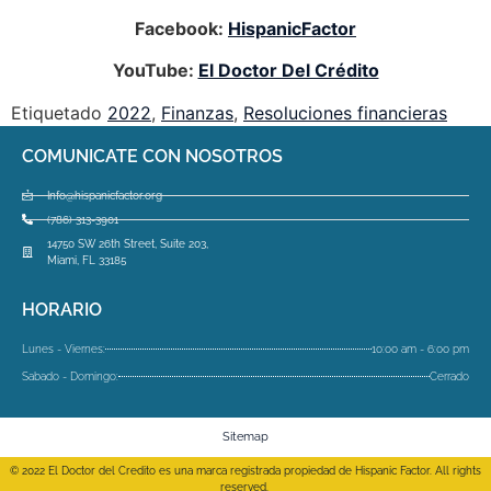
Facebook:
HispanicFactor
YouTube:
El Doctor Del Crédito
Etiquetado
2022
,
Finanzas
,
Resoluciones financieras
COMUNICATE CON NOSOTROS
Info@hispanicfactor.org
(786) 313-3901
14750 SW 26th Street, Suite 203,
Miami, FL 33185
HORARIO
Lunes - Viernes:
10:00 am - 6:00 pm
Sabado - Domingo:
Cerrado
Sitemap
© 2022 El Doctor del Credito es una marca registrada propiedad de Hispanic Factor. All rights
reserved.