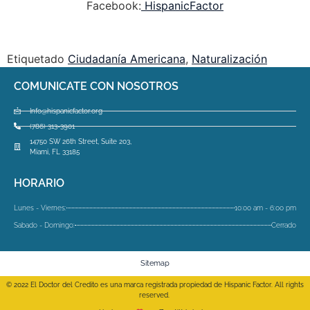
Facebook:
HispanicFactor
Etiquetado
Ciudadanía Americana
,
Naturalización
COMUNICATE CON NOSOTROS
Info@hispanicfactor.org
(786) 313-3901
14750 SW 26th Street, Suite 203,
Miami, FL 33185
HORARIO
Lunes - Viernes:
10:00 am - 6:00 pm
Sabado - Domingo:
Cerrado
Sitemap
© 2022 El Doctor del Credito es una marca registrada propiedad de Hispanic Factor. All rights
reserved.