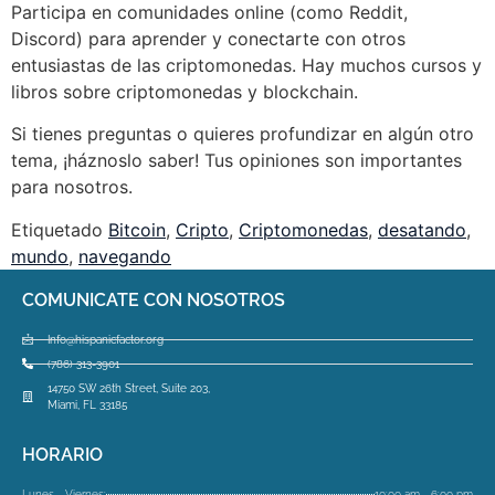
Participa en comunidades online (como Reddit,
Discord) para aprender y conectarte con otros
entusiastas de las criptomonedas. Hay muchos cursos y
libros sobre criptomonedas y blockchain.
Si tienes preguntas o quieres profundizar en algún otro
tema, ¡háznoslo saber! Tus opiniones son importantes
para nosotros.
Etiquetado
Bitcoin
,
Cripto
,
Criptomonedas
,
desatando
,
mundo
,
navegando
COMUNICATE CON NOSOTROS
Info@hispanicfactor.org
(786) 313-3901
14750 SW 26th Street, Suite 203,
Miami, FL 33185
HORARIO
Lunes - Viernes:
10:00 am - 6:00 pm