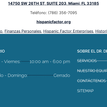
14750 SW 26TH ST, SUITE 203, Miami, FL 33185
Teléfono: (786) 356-7095
hispanicfactor.org
to
,
Finanzas Personales
,
Hispanic Factor Enterprises
,
Histor
IO
SOBRE EL DR. D
SERVICIOS
- Viernes:
10:00 am - 6:00 pm
NUESTRO EQUI
o - Domingo:
Cerrado
CONTÁCTENOS
SITEMAP