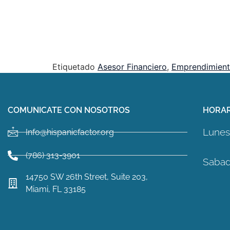
Etiquetado
Asesor Financiero
,
Emprendimien
COMUNICATE CON NOSOTROS
HORAR
Lunes 
Info@hispanicfactor.org
(786) 313-3901
Sabad
14750 SW 26th Street, Suite 203,
Miami, FL 33185