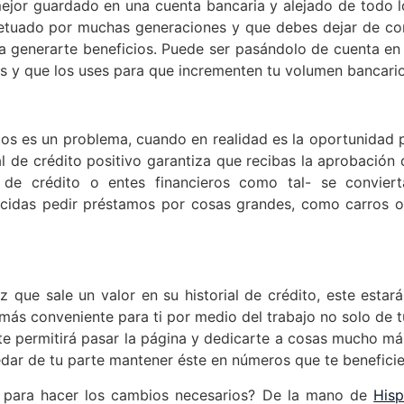
ejor guardado en una cuenta bancaria y alejado de todo l
etuado por muchas generaciones y que debes dejar de com
 generarte beneficios. Puede ser pasándolo de cuenta en 
os y que los uses para que incrementen tu volumen bancario
tos es un problema, cuando en realidad es la oportunidad p
ial de crédito positivo garantiza que recibas la aprobació
s de crédito o entes financieros como tal- se convie
ecidas pedir préstamos por cosas grandes, como carros 
e sale un valor en su historial de crédito, este estará a
ás conveniente para ti por medio del trabajo no solo de t
o te permitirá pasar la página y dedicarte a cosas mucho m
edar de tu parte mantener éste en números que te beneficie
s para hacer los cambios necesarios? De la mano de
Hisp