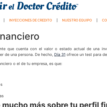
INYECCIONES DE CREDITO
NUESTRO EQUIPO
CO
inanciero
evante que cuenta con el valor o estado actual de una in
ser de una persona. De hecho,
Día 31
ofrece un test para de
nanciero o el de tu empresa, es que:
os
as
mucho más sobre tu perfil f