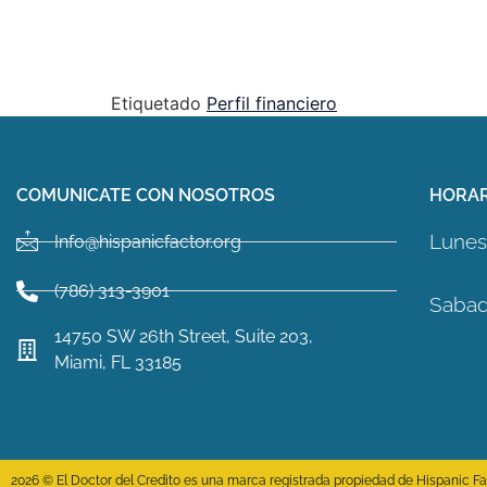
Etiquetado
Perfil financiero
COMUNICATE CON NOSOTROS
HORAR
Lunes 
Info@hispanicfactor.org
(786) 313-3901
Sabad
14750 SW 26th Street, Suite 203,
Miami, FL 33185
2026 © El Doctor del Credito es una marca registrada propiedad de Hispanic Fact