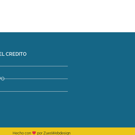
EL CREDITO
PO
Hecho con
por ZuesWebdesign