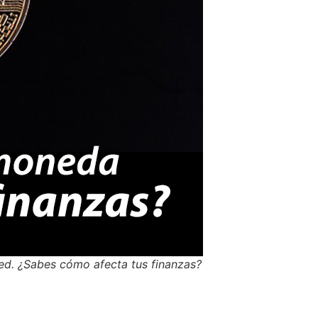
ed. ¿Sabes cómo afecta tus finanzas?