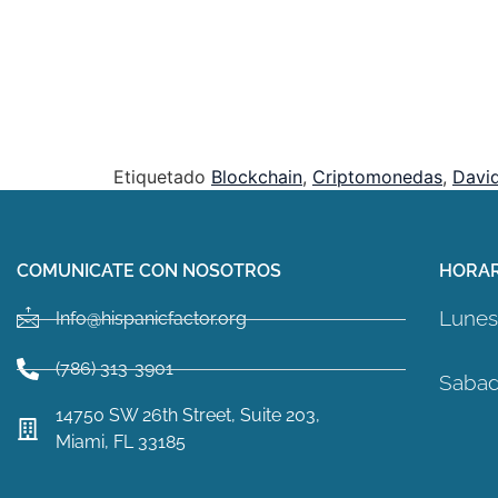
Etiquetado
Blockchain
,
Criptomonedas
,
Davi
COMUNICATE CON NOSOTROS
HORAR
Lunes 
Info@hispanicfactor.org
(786) 313-3901
Sabad
14750 SW 26th Street, Suite 203,
Miami, FL 33185