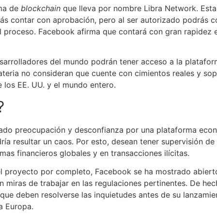
rma de
blockchain
que lleva por nombre Libra Network. Esta
ás contar con aprobación, pero al ser autorizado podrás c
l proceso. Facebook afirma que contará con gran rapidez e
esarrolladores del mundo podrán tener acceso a la platafor
ateria no consideran que cuente con cimientos reales y so
 los EE. UU. y el mundo entero.
?
rado preocupación y desconfianza por una plataforma eco
ía resultar un caos. Por esto, desean tener supervisión de
mas financieros globales y en transacciones ilícitas.
 proyecto por completo, Facebook se ha mostrado abierto a
n miras de trabajar en las regulaciones pertinentes. De he
a que deben resolverse las inquietudes antes de su lanzami
a Europa.