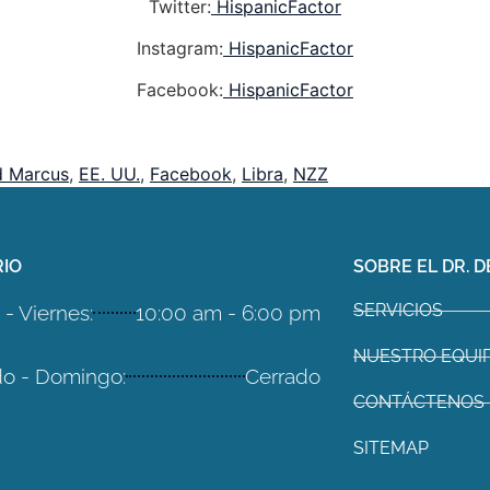
Twitter:
HispanicFactor
Instagram:
HispanicFactor
Facebook:
HispanicFactor
d Marcus
,
EE. UU.
,
Facebook
,
Libra
,
NZZ
IO
SOBRE EL DR. D
SERVICIOS
- Viernes:
10:00 am - 6:00 pm
NUESTRO EQUI
o - Domingo:
Cerrado
CONTÁCTENOS
SITEMAP