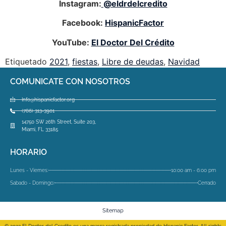
Instagram:
@eldrdelcredito
Facebook:
HispanicFactor
YouTube:
El Doctor Del Crédito
Etiquetado
2021
,
fiestas
,
Libre de deudas
,
Navidad
COMUNICATE CON NOSOTROS
Info@hispanicfactor.org
(786) 313-3901
14750 SW 26th Street, Suite 203,
Miami, FL 33185
HORARIO
Lunes - Viernes:
10:00 am - 6:00 pm
Sabado - Domingo:
Cerrado
Sitemap