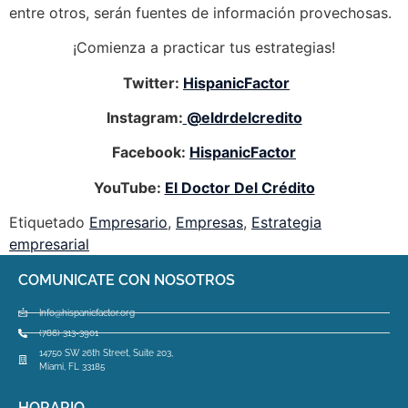
entre otros, serán fuentes de información provechosas.
¡Comienza a practicar tus estrategias!
Twitter:
HispanicFactor
Instagram:
@eldrdelcredito
Facebook:
HispanicFactor
YouTube:
El Doctor Del Crédito
Etiquetado
Empresario
,
Empresas
,
Estrategia
empresarial
COMUNICATE CON NOSOTROS
Info@hispanicfactor.org
(786) 313-3901
14750 SW 26th Street, Suite 203,
Miami, FL 33185
HORARIO