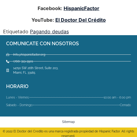
Facebook:
HispanicFactor
YouTube:
El Doctor Del Crédito
Etiquetado
Pagando deudas
COMUNICATE CON NOSOTROS
Info@hispanicfactor.org
(786) 313-3901
14750 SW 26th Street, Suite 203,
Miami, FL 33185
HORARIO
Lunes - Viernes:
10:00 am - 6:00 pm
Sabado - Domingo:
Cerrado
Sitemap
© 2022 El Doctor del Credito es una marca registrada propiedad de Hispanic Factor. All rights
reserved.