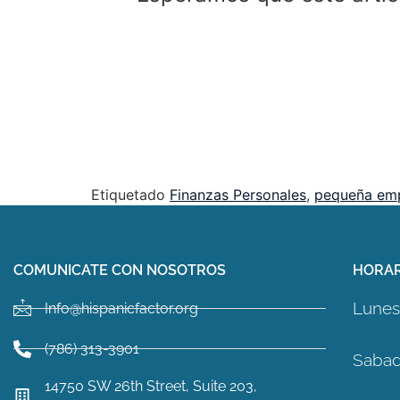
Etiquetado
Finanzas Personales
,
pequeña em
COMUNICATE CON NOSOTROS
HORAR
Lunes 
Info@hispanicfactor.org
(786) 313-3901
Sabad
14750 SW 26th Street, Suite 203,