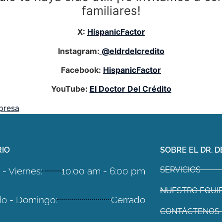
familiares!
X:
HispanicFactor
Instagram:
@eldrdelcredito
Facebook:
HispanicFactor
YouTube:
El Doctor Del Crédito
presa
IO
SOBRE EL DR. D
SERVICIOS
- Viernes:
10:00 am - 6:00 pm
NUESTRO EQUI
o - Domingo:
Cerrado
CONTÁCTENOS