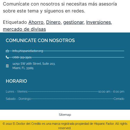
Comunícate con nosotros si necesitas más asesoría
sobre este tema y síguenos en redes.
Etiquetado
Ahorro
,
Dinero
,
gestionar
,
Inversiones
,
mercado de divisas
COMUNICATE CON NOSOTROS
Info@hispanicfactor.org
(786) 313-3901
14750 SW 26th Street, Suite 203,
Miami, FL 33185
HORARIO
Lunes - Viernes:
10:00 am - 6:00 pm
Sabado - Domingo:
Cerrado
Sitemap
© 2022 El Doctor del Credito es una marca registrada propiedad de Hispanic Factor. All rights
reserved.