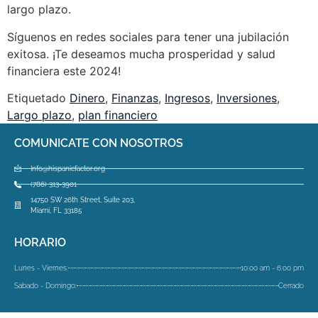
largo plazo.
Síguenos en redes sociales para tener una jubilación
exitosa. ¡Te deseamos mucha prosperidad y salud
financiera este 2024!
Etiquetado
Dinero
,
Finanzas
,
Ingresos
,
Inversiones
,
Largo plazo
,
plan financiero
COMUNICATE CON NOSOTROS
Info@hispanicfactor.org
(786) 313-3901
14750 SW 26th Street, Suite 203,
Miami, FL 33185
HORARIO
Lunes - Viernes:
10:00 am - 6:00 pm
Sabado - Domingo:
Cerrado