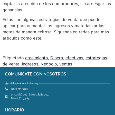
captar la atención de los compradores, sin arriesgar las
ganancias.
Estas son algunas estrategias de venta que puedes
aplicar para aumentar los ingresos y materializar las
metas de manera exitosa. Síguenos en redes para más
artículos como este.
Etiquetado
crecimiento
,
Dinero
,
efectivas
,
estrategias
de venta
,
Ingresos
,
Negocio
,
ventas
COMUNICATE CON NOSOTROS
Info@hispanicfactor.org
(786) 313-3901
14750 SW 26th Street, Suite 203,
Miami, FL 33185
HORARIO