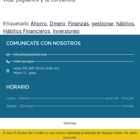
Etiquetado
Ahorro
,
Dinero
,
Finanzas
,
gestionar
,
hábitos
,
Hábitos Financieros
,
Inversiones
COMUNICATE CON NOSOTROS
Info@hispanicfactor.org
(786) 313-3901
14750 SW 26th Street, Suite 203,
Miami, FL 33185
HORARIO
Lunes - Viernes:
10:00 am - 6:00 pm
Sabado - Domingo:
Cerrado
Sitemap
© 2022 El Doctor del Credito es una marca registrada propiedad de Hispanic Factor. All rights
reserved.