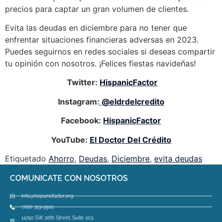
precios para captar un gran volumen de clientes.
Evita las deudas en diciembre para no tener que
enfrentar situaciones financieras adversas en 2023.
Puedes seguirnos en redes sociales si deseas compartir
tu opinión con nosotros. ¡Felices fiestas navideñas!
Twitter:
HispanicFactor
Instagram:
@eldrdelcredito
Facebook:
HispanicFactor
YouTube:
El Doctor Del Crédito
Etiquetado
Ahorro
,
Deudas
,
Diciembre
,
evita deudas
COMUNICATE CON NOSOTROS
Info@hispanicfactor.org
(786) 313-3901
14750 SW 26th Street, Suite 203,