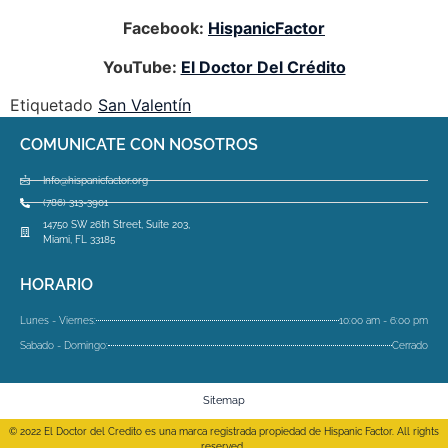
Facebook:
HispanicFactor
YouTube:
El Doctor Del Crédito
Etiquetado
San Valentín
COMUNICATE CON NOSOTROS
Info@hispanicfactor.org
(786) 313-3901
14750 SW 26th Street, Suite 203,
Miami, FL 33185
HORARIO
Lunes - Viernes:
10:00 am - 6:00 pm
Sabado - Domingo:
Cerrado
Sitemap
© 2022 El Doctor del Credito es una marca registrada propiedad de Hispanic Factor. All rights
reserved.