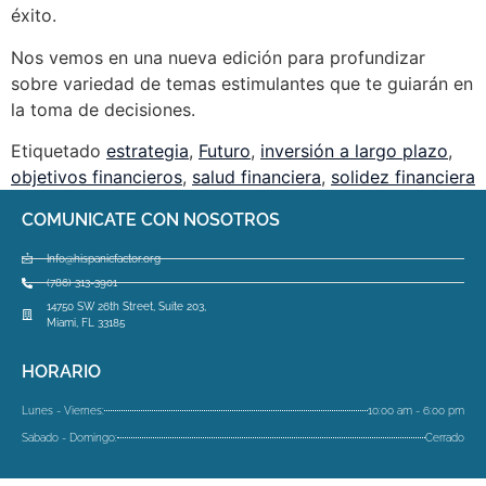
éxito.
Nos vemos en una nueva edición para profundizar
sobre variedad de temas estimulantes que te guiarán en
la toma de decisiones.
Etiquetado
estrategia
,
Futuro
,
inversión a largo plazo
,
objetivos financieros
,
salud financiera
,
solidez financiera
COMUNICATE CON NOSOTROS
Info@hispanicfactor.org
(786) 313-3901
14750 SW 26th Street, Suite 203,
Miami, FL 33185
HORARIO
Lunes - Viernes:
10:00 am - 6:00 pm
Sabado - Domingo:
Cerrado