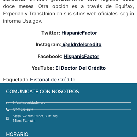
doce meses. Otra opción es a través de Equifax,
Experian y TransUnion en sus sitios web oficiales, según
informa
Usa.gov
.
Twitter:
HispanicFactor
Instagram:
@eldrdelcredito
Facebook:
HispanicFactor
YouTube:
El Doctor Del Crédito
Etiquetado
Historial de Crédito
COMUNICATE CON NOSOTROS
Info@hispanicfactor.org
(786) 313-3901
14750 SW 26th Street, Suite 203,
Miami, FL 33185
HORARIO