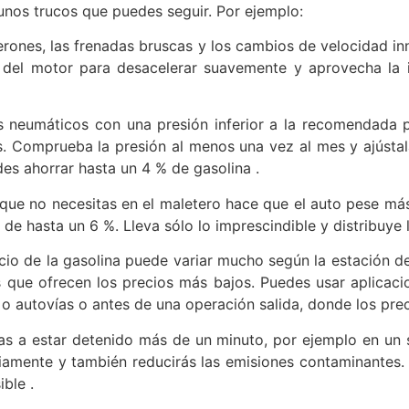
gunos trucos que puedes seguir. Por ejemplo:
erones, las frenadas bruscas y los cambios de velocidad i
o del motor para desacelerar suavemente y aprovecha la 
 neumáticos con una presión inferior a la recomendada po
Comprueba la presión al menos una vez al mes y ajústala
es ahorrar hasta un 4 % de gasolina .
 que no necesitas en el maletero hace que el auto pese má
 hasta un 6 %. Lleva sólo lo imprescindible y distribuye 
ecio de la gasolina puede variar mucho según la estación de 
as que ofrecen los precios más bajos. Puedes usar aplica
s o autovías o antes de una operación salida, donde los prec
vas a estar detenido más de un minuto, por ejemplo en un
riamente y también reducirás las emisiones contaminantes. A
ble .