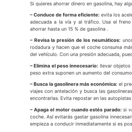
Si quieres ahorrar dinero en gasolina, hay al
– Conduce de forma eficiente:
evita los acel
adecuada a la vía y al tráfico. Usa el fren
ahorrar hasta un 15 % de gasolina .
– Revisa la presión de los neumáticos:
unos
rodadura y hacen que el coche consuma más. 
del vehículo. Con una presión adecuada, pued
– Elimina el peso innecesario:
llevar objetos
peso extra suponen un aumento del consumo de
– Busca la gasolinera más económica:
el pr
viajes con antelación y busca las gasoliner
encontrarlas. Evita repostar en las autopista
– Apaga el motor cuando estés parado:
si 
coche. Así evitarás gastar gasolina innecesa
empieza a conducir inmediatamente si es posi