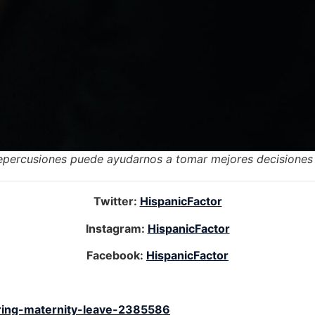
repercusiones puede ayudarnos a tomar mejores decisiones 
Twitter:
HispanicFactor
Instagram:
HispanicFactor
Facebook:
HispanicFactor
ing-maternity-leave-2385586