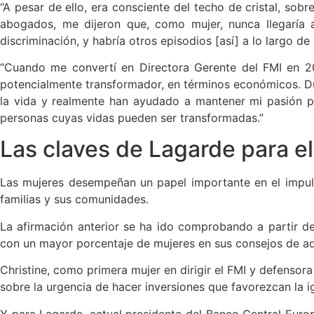
“A pesar de ello, era consciente del techo de cristal, so
abogados, me dijeron que, como mujer, nunca llegaría a
discriminación, y habría otros episodios [así] a lo largo de 
“Cuando me convertí en Directora Gerente del FMI en 20
potencialmente transformador, en términos económicos. Du
la vida y realmente han ayudado a mantener mi pasión po
personas cuyas vidas pueden ser transformadas.”
Las claves de Lagarde para 
Las mujeres desempeñan un papel importante en el impulso 
familias y sus comunidades.
La afirmación anterior se ha ido comprobando a partir de
con un mayor porcentaje de mujeres en sus consejos de adm
Christine, como primera mujer en dirigir el FMI y defensora
sobre la urgencia de hacer inversiones que favorezcan la 
Y para Lagarde, actual presidenta del Banco Central Europ