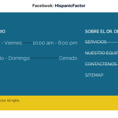
Facebook:
HispanicFactor
IO
SOBRE EL DR. D
SERVICIOS
- Viernes:
10:00 am - 6:00 pm
NUESTRO EQUI
o - Domingo:
Cerrado
CONTÁCTENOS
SITEMAP
or. All rights