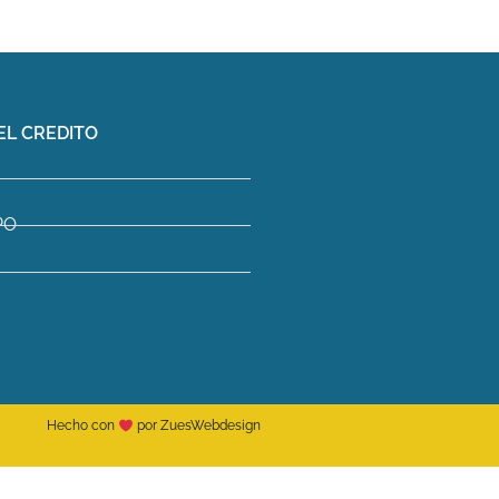
EL CREDITO
PO
Hecho con
por ZuesWebdesign