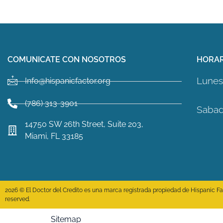
COMUNICATE CON NOSOTROS
HORAR
Lunes 
Info@hispanicfactor.org
(786) 313-3901
Sabad
14750 SW 26th Street, Suite 203,
Miami, FL 33185
2026 © El Doctor del Credito es una marca registrada propiedad de Hispanic Fact
reserved.
Sitemap