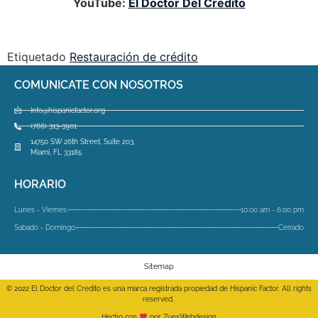
YouTube:
El Doctor Del Crédito
Etiquetado
Restauración de crédito
COMUNICATE CON NOSOTROS
Info@hispanicfactor.org
(786) 313-3901
14750 SW 26th Street, Suite 203,
Miami, FL 33185
HORARIO
Lunes - Viernes:
10:00 am - 6:00 pm
Sabado - Domingo:
Cerrado
Sitemap
© 2022 El Doctor del Credito es una marca registrada propiedad de Hispanic Factor. All rights
reserved.
Hecho con
por ZuesWebdesign