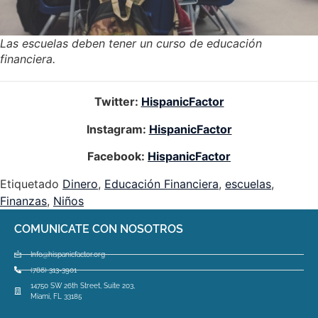
Las escuelas deben tener un curso de educación
financiera.
Twitter:
HispanicFactor
Instagram:
HispanicFactor
Facebook:
HispanicFactor
Etiquetado
Dinero
,
Educación Financiera
,
escuelas
,
Finanzas
,
Niños
COMUNICATE CON NOSOTROS
Info@hispanicfactor.org
(786) 313-3901
14750 SW 26th Street, Suite 203,
Miami, FL 33185