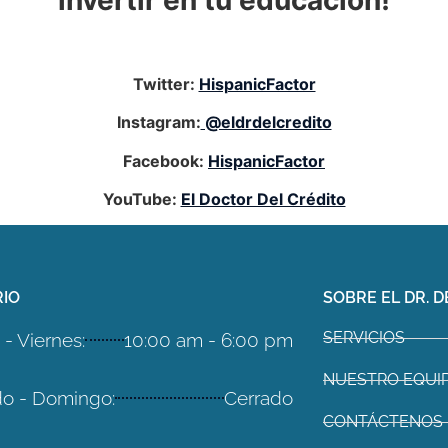
invertir en tu educación!
Twitter:
HispanicFactor
Instagram:
@eldrdelcredito
Facebook:
HispanicFactor
YouTube:
El Doctor Del Crédito
IO
SOBRE EL DR. D
SERVICIOS
- Viernes:
10:00 am - 6:00 pm
NUESTRO EQUI
o - Domingo:
Cerrado
CONTÁCTENOS