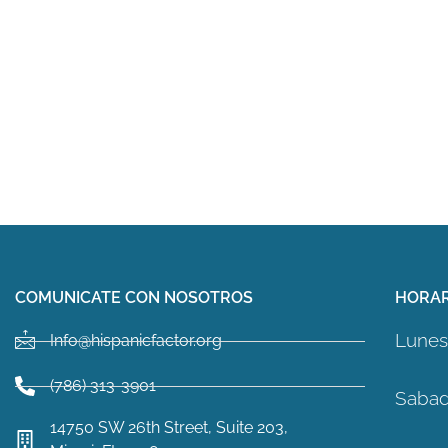
COMUNICATE CON NOSOTROS
HORAR
Lunes 
Info@hispanicfactor.org
(786) 313-3901
Sabad
14750 SW 26th Street, Suite 203,