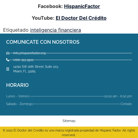
Facebook:
HispanicFactor
YouTube:
El Doctor Del Crédito
Etiquetado
inteligencia financiera
COMUNICATE CON NOSOTROS
Info@hispanicfactor.org
(786) 313-3901
14750 SW 26th Street, Suite 203,
Miami, FL 33185
HORARIO
Lunes - Viernes:
10:00 am - 6:00 pm
Sabado - Domingo:
Cerrado
Sitemap
© 2022 El Doctor del Credito es una marca registrada propiedad de Hispanic Factor. All rights
reserved.