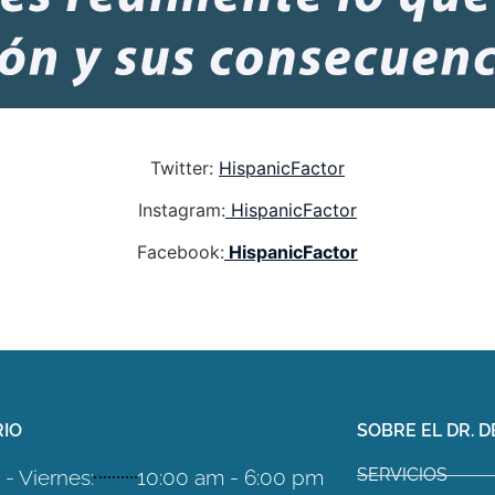
Twitter:
HispanicFactor
Instagram:
HispanicFactor
Facebook:
HispanicFactor
IO
SOBRE EL DR. D
SERVICIOS
- Viernes:
10:00 am - 6:00 pm