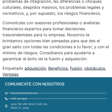
problemas de integración, las diferencias o choques
culturales, despidos masivos, los problemas legales y
normativos, y, por supuesto, los riesgos financieros.
Comunícate con asesores profesionales o analistas
financieros expertos para tomar decisiones
trascendentales para tu empresa. Nosotros te
brindamos opciones bien pensadas para que des el
gran salto con todas las condiciones a tu favor, y con el
mínimo de riesgos. Consúltanos para ayudarte a
garantizar el éxito de la fusión y adquisición.
Etiquetado
adquisición
,
Beneficios
,
Fusión
,
obstáculos
,
Ventajas
COMUNICATE CON NOSOTROS
Info@hispanicfactor.org
(786) 313-3901
14750 SW 26th Street, Suite 203,
Miami, FL 33185