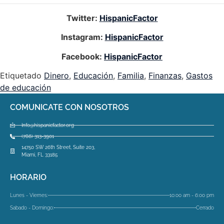
Twitter:
HispanicFactor
Instagram:
HispanicFactor
Facebook:
HispanicFactor
Etiquetado
Dinero
,
Educación
,
Familia
,
Finanzas
,
Gastos
de educación
COMUNICATE CON NOSOTROS
Info@hispanicfactor.org
(786) 313-3901
14750 SW 26th Street, Suite 203,
Miami, FL 33185
HORARIO
Lunes - Viernes:
10:00 am - 6:00 pm
Sabado - Domingo:
Cerrado