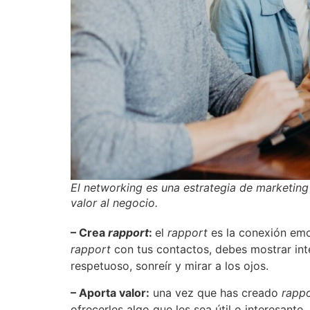
El networking es una estrategia de marketing
valor al negocio.
– Crea
rapport
:
el
rapport
es la conexión emo
rapport
con tus contactos, debes mostrar inte
respetuoso, sonreír y mirar a los ojos.
– Aporta valor:
una vez que has creado
rapp
ofrecerles algo que les sea útil o interesant