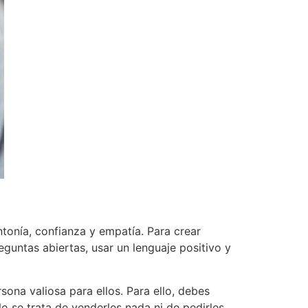
tonía, confianza y empatía. Para crear
guntas abiertas, usar un lenguaje positivo y
ona valiosa para ellos. Para ello, debes
o se trata de venderles nada ni de pedirles