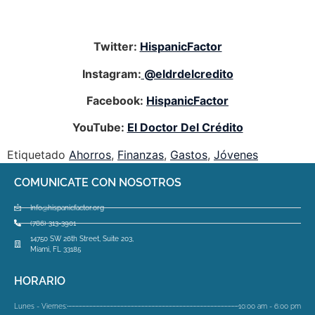
Twitter:
HispanicFactor
Instagram:
@eldrdelcredito
Facebook:
HispanicFactor
YouTube:
El Doctor Del Crédito
Etiquetado
Ahorros
,
Finanzas
,
Gastos
,
Jóvenes
COMUNICATE CON NOSOTROS
Info@hispanicfactor.org
(786) 313-3901
14750 SW 26th Street, Suite 203,
Miami, FL 33185
HORARIO
Lunes - Viernes:
10:00 am - 6:00 pm