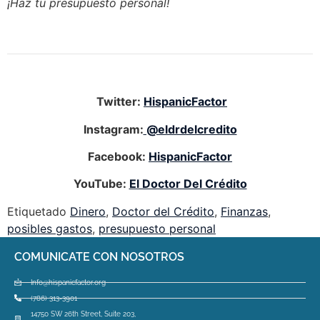
¡Haz tu presupuesto personal!
Twitter:
HispanicFactor
Instagram:
@eldrdelcredito
Facebook:
HispanicFactor
YouTube:
El Doctor Del Crédito
Etiquetado
Dinero
,
Doctor del Crédito
,
Finanzas
,
posibles gastos
,
presupuesto personal
COMUNICATE CON NOSOTROS
Info@hispanicfactor.org
(786) 313-3901
14750 SW 26th Street, Suite 203,